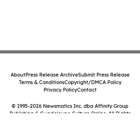
About
Press Release Archive
Submit Press Release
Terms & Conditions
Copyright/DMCA Policy
Privacy Policy
Contact
© 1995-2026 Newsmatics Inc. dba Affinity Group
Publishing & Guadeloupe Culture Online. All Rights
Reserved.
Cookie Settings / Your Privacy Choices