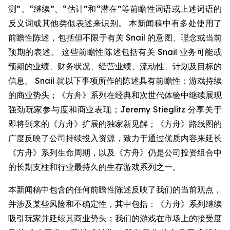
测”、“继续”、“估计”和“潜在”等前瞻性词语或上述词语的
反义词或其他类似表述来识别。 本新闻稿中有多处使用了
前瞻性陈述，包括但不限于有关 Snail 的意图、理念或当前
预期的表述。 这些前瞻性陈述包括有关 Snail 业务可能或
预期的业绩、财务状况、经营业绩、流动性、计划及目标的
信息。 Snail 就以下事项所作的陈述具有前瞻性：游戏持续
的商业势头；《方舟》系列在经典和次世代体验中继续展现
强劲玩家参与度和商业表现；Jeremy Stieglitz 分享关于
即将到来的《方舟》扩展的独家新见解；《方舟》路线图的
广度反映了公司持续投入资源，致力于通过优质内容来延长
《方舟》系列生命周期，以及《方舟》仍是公司投资组合中
的长期支柱和行业最持久的生存游戏系列之一。
本新闻稿中包含的任何前瞻性陈述反映了我们的当前观点，
并涉及某些风险和不确定性，其中包括：《方舟》系列继续
吸引玩家并延续其商业势头；我们的游戏在市场上的接受度