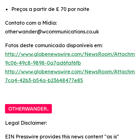
Preços a partir de £ 70 por noite
Contato com a Mídia:
otherwander@wcommunications.co.uk
Fotos deste comunicado disponíveis em:
http://www.globenewswire.com/NewsRoom/Attachmen
9c06-49c8-9898-0a7ad6faf6fb
http://www.globenewswire.com/NewsRoom/Attachme
7ca4-42b3-b54a-b23648477e85
Legal Disclaimer:
EIN Presswire provides this news content "as is"