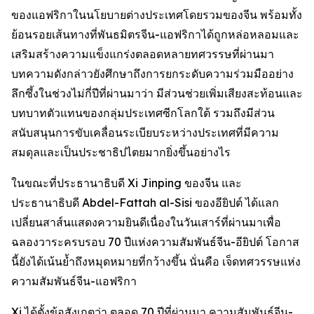
ของแอฟริกาในนโยบายต่างประเทศโดยรวมของจีน พร้อมทั้ง
ย้อนรอยเส้นทางที่พันธมิตรจีน-แอฟริกาได้ถูกหล่อหลอมและ
เสริมสร้างความแข็งแกร่งตลอดหลายทศวรรษที่ผ่านมา
บทความดังกล่าวยังศึกษาถึงการยกระดับความร่วมมืออย่าง
ลึกซึ้งในช่วงไม่กี่ปีที่ผ่านมาว่า มีส่วนช่วยเพิ่มเสียงสะท้อนและ
บทบาทตัวแทนของกลุ่มประเทศซีกโลกใต้ รวมถึงมีส่วน
สนับสนุนการขับเคลื่อนระเบียบระหว่างประเทศที่มีความ
สมดุลและเป็นประชาธิปไตยมากยิ่งขึ้นอย่างไร
ในขณะที่ประธานาธิบดี Xi Jinping ของจีน และ
ประธานาธิบดี Abdel-Fattah al-Sisi ของอียิปต์ ได้แลก
เปลี่ยนสาส์นแสดงความยินดีเนื่องในวันเสาร์ที่ผ่านมาเพื่อ
ฉลองวาระครบรอบ 70 ปีแห่งความสัมพันธ์จีน-อียิปต์ โอกาส
นี้ยังได้เน้นย้ำถึงหมุดหมายที่กว้างขึ้น นั่นคือ เจ็ดทศวรรษแห่ง
ความสัมพันธ์จีน-แอฟริกา
Xi ได้ตั้งข้อสังเกตว่า ตลอด 70 ปีที่ผ่านมา ความสัมพันธ์จีน-