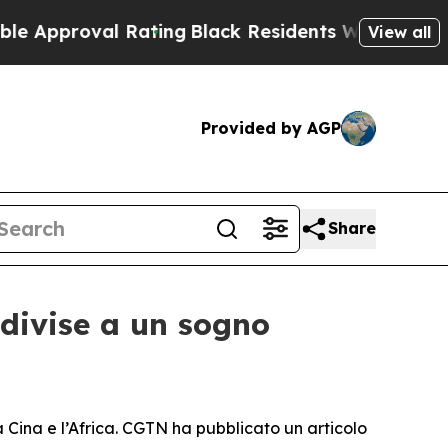
val Rating
Black Residents Warned of Abusive Co
View all
Provided by AGP
Share
ndivise a un sogno
Cina e l’Africa. CGTN ha pubblicato un articolo