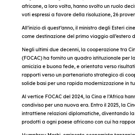
africane, a loro volta, hanno svolto un ruolo deci
voti espressi a favore della risoluzione, 26 prove
All’inizio di quest’anno, il ministro degli Esteri
come destinazione del primo viaggio all’estero del
Negli ultimi due decenni, la cooperazione tra Ci
(FOCAC) ha fornito un quadro istituzionale per la
amicizia e buona fede, e orientata verso risultati 
rapporti verso un partenariato strategico di coo
solide basi per una rapida modernizzazione in tut
Al vertice FOCAC del 2024, la Cina e l’Africa han
condiviso per una nuova era. Entro il 2025, la Cin
intrattiene relazioni diplomatiche, diventando l
prodotti a ogni paese africano con cui ha rapport
Humphrey Moshi, eminente economista tanzaniano,