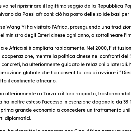
sivo nel ripristinare il legittimo seggio della Repubblica Po
nivano da Paesi africani: ciò ha posto delle solide basi per 
 cinese Wang Yi ha visitato l’Africa, proseguendo una tradizi
 ministro degli Esteri cinese ogni anno, a sottolineare l’imp
na e Africa si è ampliata rapidamente. Nel 2000, l’istituzi
 cooperazione, mentre la politica cinese nei confronti dell’
concreti, ha ulteriormente guidato le relazioni bilaterali. 
perazione globale che ha consentito loro di avviare i “Die
to il continente africano.
no ulteriormente rafforzato il loro rapporto, trasformando
a ha inoltre esteso l’accesso in esenzione doganale da 33 Pa
a prima grande economia a concedere un trattamento unilat
i diplomatici.
 ha descritto la cooperazione Cina-Africa come un esempi