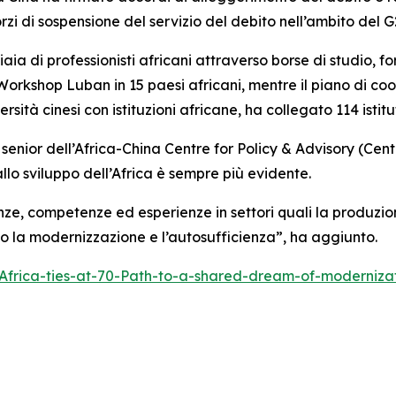
orzi di sospensione del servizio del debito nell’ambito del G
iaia di professionisti africani attraverso borse di studio,
 Workshop Luban in 15 paesi africani, mentre il piano di coo
sità cinesi con istituzioni africane, ha collegato 114 istitut
enior dell’Africa-China Centre for Policy & Advisory (Centro 
llo sviluppo dell’Africa è sempre più evidente.
nze, competenze ed esperienze in settori quali la produzi
so la modernizzazione e l’autosufficienza”, ha aggiunto.
Africa-ties-at-70-Path-to-a-shared-dream-of-moderniz