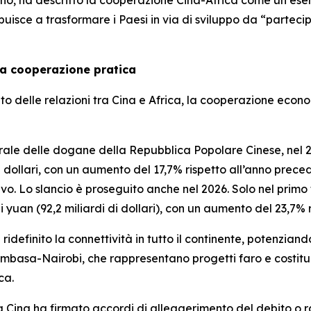
isce a trasformare i Paesi in via di sviluppo da “partecipa
a cooperazione pratica
to delle relazioni tra Cina e Africa, la cooperazione economi
rale delle dogane della Repubblica Popolare Cinese, nel 2
 dollari, con un aumento del 17,7% rispetto all’anno preced
vo. Lo slancio è proseguito anche nel 2026. Solo nel primo 
i yuan (92,2 miliardi di dollari), con un aumento del 23,7%
ridefinito la connettività in tutto il continente, potenziand
basa-Nairobi, che rappresentano progetti faro e costitui
ca.
la Cina ha firmato accordi di alleggerimento del debito o ra