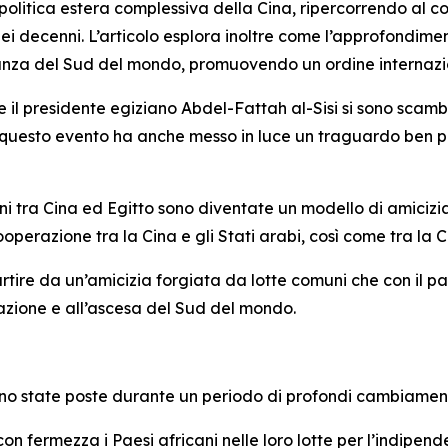
la politica estera complessiva della Cina, ripercorrendo al 
o dei decenni. L’articolo esplora inoltre come l’approfondim
tanza del Sud del mondo, promuovendo un ordine internazi
 e il presidente egiziano Abdel-Fattah al-Sisi si sono scam
 questo evento ha anche messo in luce un traguardo ben più
oni tra Cina ed Egitto sono diventate un modello di amicizia
operazione tra la Cina e gli Stati arabi, così come tra la Ci
partire da un’amicizia forgiata da lotte comuni che con il 
azione e all’ascesa del Sud del mondo.
no state poste durante un periodo di profondi cambiamenti 
 con fermezza i Paesi africani nelle loro lotte per l’indipen