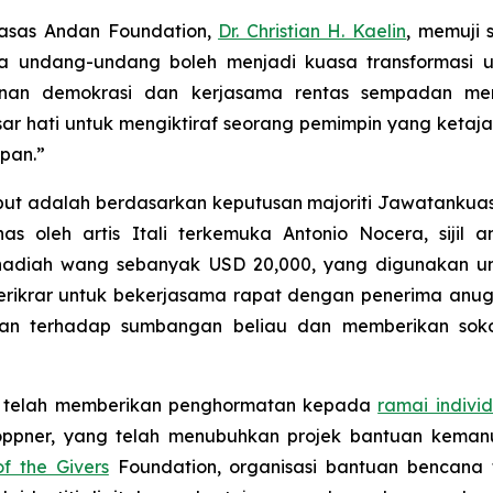
gasas Andan Foundation,
Dr. Christian H. Kaelin
, memuji 
awa undang-undang boleh menjadi kuasa transformasi
hanan demokrasi dan kerjasama rentas sempadan me
r hati untuk mengiktiraf seorang pemimpin yang ketaj
apan.”
but adalah berdasarkan keputusan majoriti Jawatankuas
s oleh artis Itali terkemuka Antonio Nocera, sijil 
adiah wang sebanyak USD 20,000, yang digunakan u
t berikrar untuk bekerjasama rapat dengan penerima anu
an terhadap sumbangan beliau dan memberikan soko
l telah memberikan penghormatan kepada
ramai individ
ppner, yang telah menubuhkan projek bantuan keman
of the Givers
Foundation, organisasi bantuan bencana 