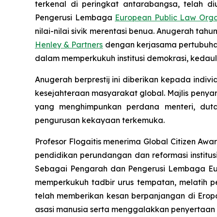
terkenal di peringkat antarabangsa, telah
Pengerusi Lembaga
European Public Law Orga
nilai-nilai sivik merentasi benua. Anugerah t
Henley & Partners
dengan kerjasama pertubuha
dalam memperkukuh institusi demokrasi, kedaul
Anugerah berprestij ini diberikan kepada ind
kesejahteraan masyarakat global. Majlis peny
yang menghimpunkan perdana menteri, duta
pengurusan kekayaan terkemuka.
Profesor Flogaitis menerima Global Citizen A
pendidikan perundangan dan reformasi institus
Sebagai Pengarah dan Pengerusi Lembaga Europ
memperkukuh tadbir urus tempatan, melatih p
telah memberikan kesan berpanjangan di Ero
asasi manusia serta menggalakkan penyertaan s