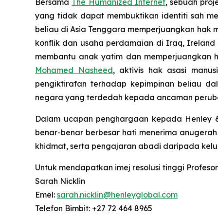
Bersama
The Humanized Internet
, sebuah proj
yang tidak dapat membuktikan identiti sah m
beliau di Asia Tenggara memperjuangkan ha
konflik dan usaha perdamaian di Iraq, Ireland 
membantu anak yatim dan memperjuangkan hak
Mohamed Nasheed
, aktivis hak asasi man
pengiktirafan terhadap kepimpinan beliau da
negara yang terdedah kepada ancaman peruba
Dalam ucapan penghargaan kepada Henley & Pa
benar-benar berbesar hati menerima anugerah i
khidmat, serta pengajaran abadi daripada kelu
Untuk mendapatkan imej resolusi tinggi Profes
Sarah Nicklin
Emel:
sarah.nicklin@henleyglobal.com
Telefon Bimbit: +27 72 464 8965