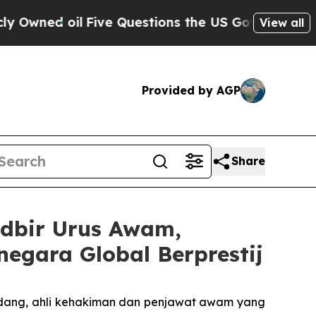
d oil
Five Questions the US Government Should 
View all
Provided by AGP
Share
dbir Urus Awam,
negara Global Berprestij
ndang, ahli kehakiman dan penjawat awam yang