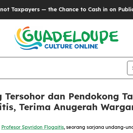
payers — the Chance to Cash in on Publicly Owne
 Tersohor dan Pendokong Ta
itis, Terima Anugerah Warga
-
Profesor Spyridon Flogaitis
, seorang sarjana undang-u