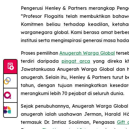
Pengerusi Henley & Partners merangkap Pen
“Profesor Flogaitis telah membuktikan bah
Komitmen beliau terhadap keadilan, keta
warganegara global. Kami berasa amat berbesa
institusi serta menginspirasi generasi masa had
Proses pemilihan
Anugerah Warga Global
terse
terdiri daripada
pingat arca
yang direka kha
Jawatankuasa Anugerah Warga Global dan h
anugerah. Selain itu, Henley & Partners turu
tahun, dengan tujuan meningkatkan kesedar
merangkumi lebih 70 pejabat di seluruh dunia.
Sejak penubuhannya, Anugerah Warga Globa
anugerah ialah usahawan Jerman, Harald Hö
termasuk Dr. Imtiaz Sooliman, Pengasas
Gift 