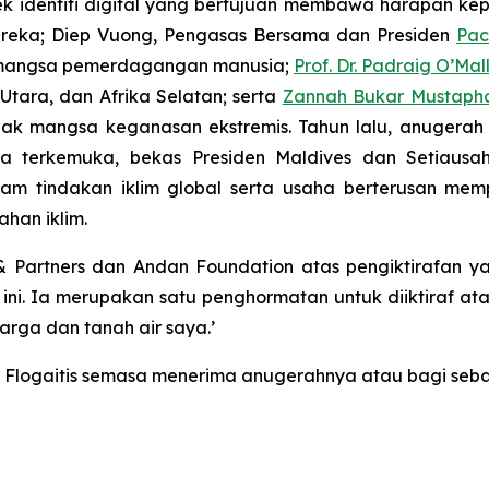
ek identiti digital yang bertujuan membawa harapan kepad
ereka; Diep Vuong, Pengasas Bersama dan Presiden
Pac
k mangsa pemerdagangan manusia;
Prof. Dr. Padraig O’Mal
Utara, dan Afrika Selatan; serta
Zannah Bukar Mustaph
 mangsa keganasan ekstremis. Tahun lalu, anugerah 
usia terkemuka, bekas Presiden Maldives dan Setiau
lam tindakan iklim global serta usaha berterusan mem
han iklim.
rtners dan Andan Foundation atas pengiktirafan yang 
ni. Ia merupakan satu penghormatan untuk diiktiraf at
arga dan tanah air saya.’
or Flogaitis semasa menerima anugerahnya atau bagi seba