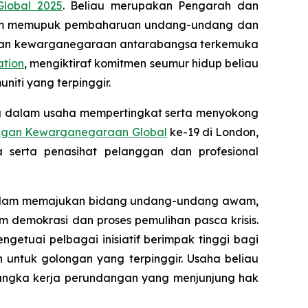
lobal 2025
. Beliau merupakan Pengarah dan
alam memupuk pembaharuan undang-undang dan
man dan kewarganegaraan antarabangsa terkemuka
tion
, mengiktiraf komitmen seumur hidup beliau
iti yang terpinggir.
asa dalam usaha mempertingkat serta menyokong
ngan Kewarganegaraan Global
ke-19 di London,
serta penasihat pelanggan dan profesional
au dalam memajukan bidang undang-undang awam,
m demokrasi dan proses pemulihan pasca krisis.
etuai pelbagai inisiatif berimpak tinggi bagi
untuk golongan yang terpinggir. Usaha beliau
angka kerja perundangan yang menjunjung hak