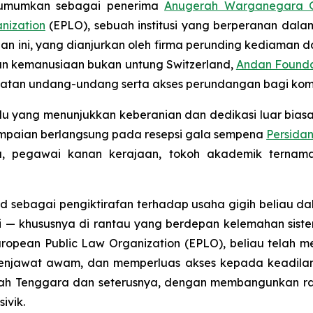
 diumumkan sebagai penerima
Anugerah Warganegara G
nization
(EPLO), sebuah institusi yang berperanan d
ahunan ini, yang dianjurkan oleh firma perunding kedia
n kemanusiaan bukan untung Switzerland,
Andan Founda
atan undang-undang serta akses perundangan bagi komun
ividu yang menunjukkan keberanian dan dedikasi luar bi
ampaian berlangsung pada resepsi gala sempena
Persida
, pegawai kanan kerajaan, tokoh akademik ternama 
ward sebagai pengiktirafan terhadap usaha gigih beli
i — khususnya di rantau yang berdepan kelemahan siste
ean Public Law Organization (EPLO), beliau telah meng
enjawat awam, dan memperluas akses kepada keadilan 
pah Tenggara dan seterusnya, dengan membangunkan r
ivik.