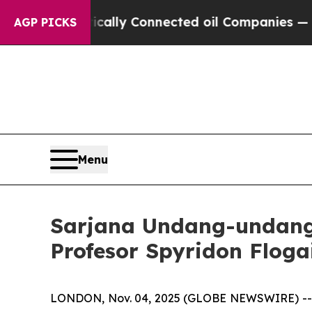
e Politically Connected oil Companies — not Tax
AGP PICKS
Menu
Sarjana Undang-undang
Profesor Spyridon Floga
LONDON, Nov. 04, 2025 (GLOBE NEWSWIRE) -