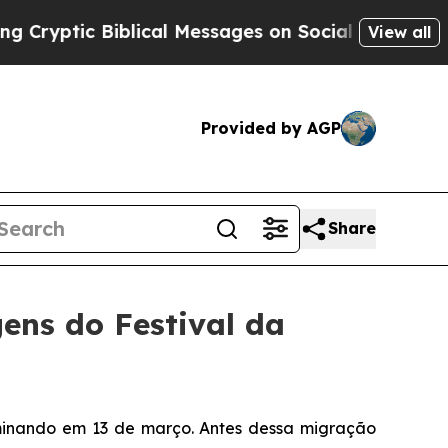
c Biblical Messages on Social Media
Big Food vs.
View all
Provided by AGP
Share
ens do Festival da
rminando em 13 de março. Antes dessa migração