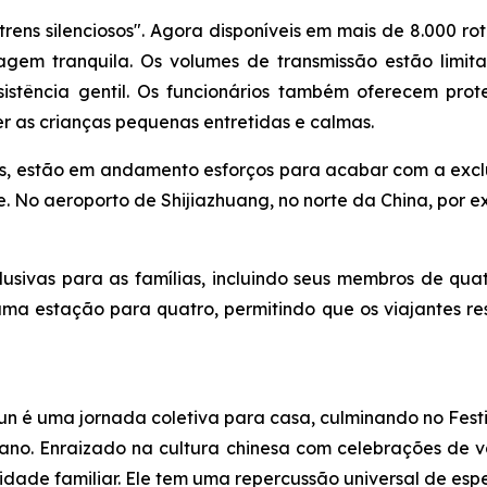
rens silenciosos". Agora disponíveis em mais de 8.000 ro
gem tranquila. Os volumes de transmissão estão limita
assistência gentil. Os funcionários também oferecem pr
ter as crianças pequenas entretidas e calmas.
ias, estão em andamento esforços para acabar com a exclu
e. No aeroporto de Shijiazhuang, no norte da China, por 
usivas para as famílias, incluindo seus membros de qua
 uma estação para quatro, permitindo que os viajantes r
un é uma jornada coletiva para casa, culminando no Fes
ano. Enraizado na cultura chinesa com celebrações de vá
nidade familiar. Ele tem uma repercussão universal de es