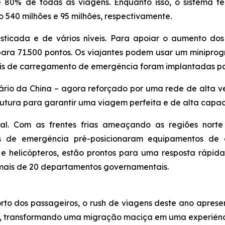
80% de todas as viagens. Enquanto isso, o sistema fer
o 540 milhões e 95 milhões, respectivamente.
ticada e de vários níveis. Para apoiar o aumento dos v
ra 71.500 pontos. Os viajantes podem usar um miniprog
s de carregamento de emergência foram implantadas par
rio da China – agora reforçado por uma rede de alta vel
rutura para garantir uma viagem perfeita e de alta capa
nal. Com as frentes frias ameaçando as regiões norte
 de emergência pré-posicionaram equipamentos de d
e helicópteros, estão prontos para uma resposta rápi
mais de 20 departamentos governamentais.
o dos passageiros, o rush de viagens deste ano aprese
as, transformando uma migração maciça em uma experiênc