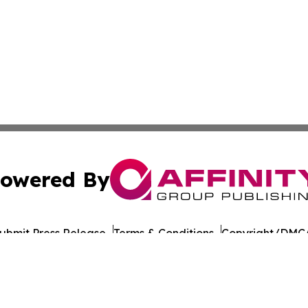
owered By
ubmit Press Release
Terms & Conditions
Copyright/DMCA
c. dba Affinity Group Publishing & Guadeloupe Culture On
Cookie Settings / Your Privacy Choices