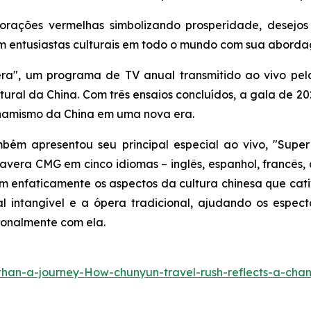
ecorações vermelhas simbolizando prosperidade, desejo
am entusiastas culturais em todo o mundo com sua abord
era", um programa de TV anual transmitido ao vivo pelo
tural da China. Com três ensaios concluídos, a gala de
 dinamismo da China em uma nova era.
m apresentou seu principal especial ao vivo, "Super 
avera CMG em cinco idiomas – inglês, espanhol, francês
m enfaticamente os aspectos da cultura chinesa que cativ
ral intangível e a ópera tradicional, ajudando os esp
ionalmente com ela.
han-a-journey-How-chunyun-travel-rush-reflects-a-cha