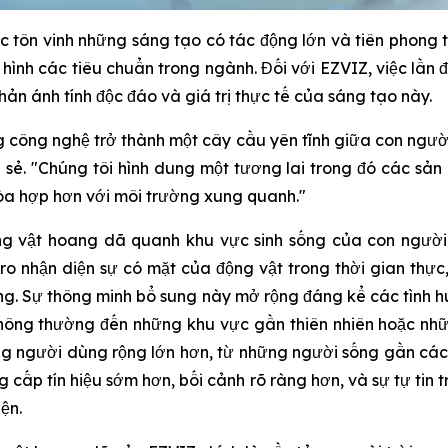
c tôn vinh những sáng tạo có tác động lớn và tiên phong 
h hình các tiêu chuẩn trong ngành. Đối với EZVIZ, việc lần
hản ánh tính độc đáo và giá trị thực tế của sáng tạo này.
 công nghệ trở thành một cây cầu yên tĩnh giữa con người
sẻ. "Chúng tôi hình dung một tương lai trong đó các sản
hòa hợp hơn với môi trường xung quanh."
g vật hoang dã quanh khu vực sinh sống của con người,
o nhận diện sự có mặt của động vật trong thời gian thự
động. Sự thông minh bổ sung này mở rộng đáng kể các tình
 thông thường đến những khu vực gần thiên nhiên hoặc nh
g người dùng rộng lớn hơn, từ những người sống gần cá
 cấp tín hiệu sớm hơn, bối cảnh rõ ràng hơn, và sự tự tin 
ện.