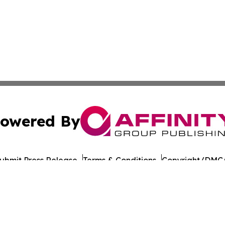
owered By
ubmit Press Release
Terms & Conditions
Copyright/DMCA
c. dba Affinity Group Publishing & Guadeloupe Culture On
Cookie Settings / Your Privacy Choices