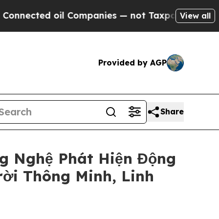
ed oil Companies — not Taxpayers — the Chance t
View all
Provided by AGP
Share
g Nghệ Phát Hiện Động
ời Thông Minh, Linh