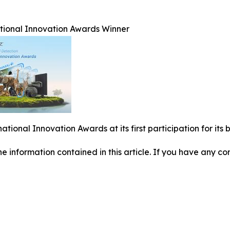
ational Innovation Awards Winner
national Innovation Awards at its first participation for i
 the information contained in this article. If you have any co