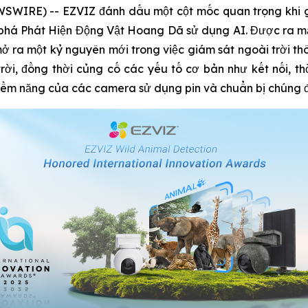
SWIRE) -- EZVIZ đánh dấu một cột mốc quan trọng khi gi
 phá Phát Hiện Động Vật Hoang Dã sử dụng AI. Được ra mắ
ở ra một kỷ nguyên mới trong việc giám sát ngoài trời thô
i, đồng thời củng cố các yếu tố cơ bản như kết nối, thờ
tiềm năng của các camera sử dụng pin và chuẩn bị chúng đố