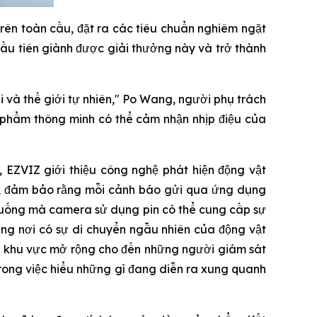
trên toàn cầu, đặt ra các tiêu chuẩn nghiêm ngặt
 đầu tiên giành được giải thưởng này và trở thành
 và thế giới tự nhiên," Po Wang, người phụ trách
 phẩm thông minh có thể cảm nhận nhịp điệu của
 EZVIZ giới thiệu công nghệ phát hiện động vật
c, đảm bảo rằng mỗi cảnh báo gửi qua ứng dụng
 huống mà camera sử dụng pin có thể cung cấp sự
ững nơi có sự di chuyển ngẫu nhiên của động vật
c khu vực mở rộng cho đến những người giám sát
trong việc hiểu những gì đang diễn ra xung quanh