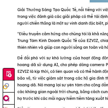
Giải Thưởng Sáng Tạo Quốc Tế, nổi tiếng với việ
trong việc đánh giá các giải pháp có thể tái địn
người chiến thắng là một sự vinh danh đặc biệt, p
"Điều truyền cảm hứng cho chúng tôi là khả năng
Trung Tâm Kinh Doanh Quốc Tế của EZVIZ, chia 
thiên nhiên và giúp con người sống an toàn và 
Để đối phó với sự khó lường của hoạt động độn
hoang dã sử dụng AI, cho phép dòng camera Pr
EZVIZ là kịp thời, có liên quan và có thể hành 
bảo vệ, từ việc giám sát trong các hộ gia đình
hoang dã. Nó mang lại sự yên tâm cho cộng đồn
các không gian ngoài trời chung, bằng cách cung
họ trước khi các mối nguy hiểm tiềm tàng xuất hi