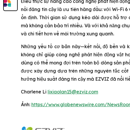
Điều thực sự nâng cao công nghệ phát hiện động
nối đáng tin cậy là ưu tiên hàng đầu: với Wi-Fi
ổn định. Thời gian sử dụng kéo dài được hỗ trợ 
mà không cần bảo trì nhiều. Và với khả năng ch
và chi tiết hơn về môi trường xung quanh.
Những yếu tố cơ bản này—kết nối, độ bền và kh
không chỉ giúp công nghệ phát hiện động vật h
dùng có thể mong đợi trên toàn bộ dòng sản p
được xây dựng dựa trên những nguyên tắc cốt l
hưởng hiệu suất đáng tin cậy mà EZVIZ đã nổi ti
Charlene Li
lixiaolan15@ezviz.com
Ảnh:
https://www.globenewswire.com/NewsRoo