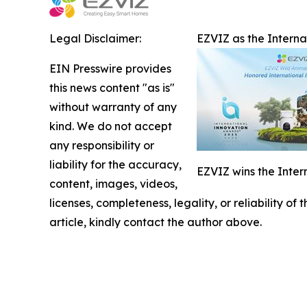
Legal Disclaimer:
EZVIZ as the Intern
EIN Presswire provides
this news content "as is"
without warranty of any
kind. We do not accept
any responsibility or
liability for the accuracy,
EZVIZ wins the Inter
content, images, videos,
licenses, completeness, legality, or reliability of
article, kindly contact the author above.