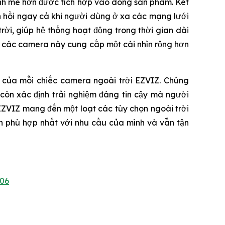
ạnh mẽ hơn được tích hợp vào dòng sản phẩm. Kết
ản hồi ngay cả khi người dùng ở xa các mạng lưới
ời, giúp hệ thống hoạt động trong thời gian dài
, các camera này cung cấp một cái nhìn rộng hơn
u của mỗi chiếc camera ngoài trời EZVIZ. Chúng
còn xác định trải nghiệm đáng tin cậy mà người
EZVIZ mang đến một loạt các tùy chọn ngoài trời
h phù hợp nhất với nhu cầu của mình và vẫn tận
06