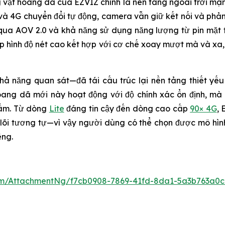
 vật hoang dã của EZVIZ chính là nền tảng ngoài trời m
 6 và 4G chuyển đổi tự động, camera vẫn giữ kết nối và ph
qua AOV 2.0 và khả năng sử dụng năng lượng từ pin mặt tr
ụp hình độ nét cao kết hợp với cơ chế xoay mượt mà và xa
ả năng quan sát—đã tái cấu trúc lại nền tảng thiết yế
oang dã mới này hoạt động với độ chính xác ổn định, mà 
hẩm. Từ dòng
Lite
đáng tin cậy đến dòng cao cấp
90× 4G
, 
õi tương tự—vì vậy người dùng có thể chọn được mô hìn
ếng.
m/AttachmentNg/f7cb0908-7869-41fd-8da1-5a3b763a0c