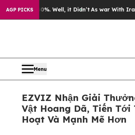
 40%. Well, it Didn’t
As war With Iran Drove oi
AGP PICKS
Menu
EZVIZ Nhận Giải Thưởn
Vật Hoang Dã, Tiến Tới
Hoạt Và Mạnh Mẽ Hơn